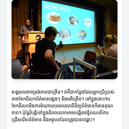
សង្គមមេឌាចម្រង់ភាពជាច្រើន។ វាគឺជាកន្លែងដែលអ្នកប្រើប្រាស់
អាចចែករំលែកព័ត៌មានផ្សេងៗ និងមតិច្រើន។ នៅក្នុងនោះការ
ចែករំលែកនិងការចំណាយពេលវេលាពិនិត្យព័ត៌មានក៏មានគុណ
ភាព។ ប៉ុន្តែវិបត្តិនៅក្នុងពិភពលោកអាចបង្កើតឥទ្ធិពលលើការ
ជ្រើសរើសព័ត៌មាន និងអត្ថបទដែលត្រូវបានបង្ហោះ។