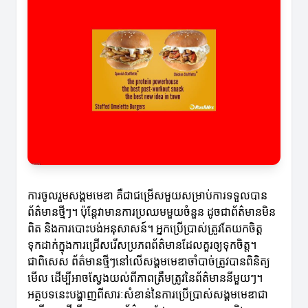
ការចូលរួមសង្គមមេឌា គឺជាជម្រើសមួយសម្រាប់ការទទួលបាន
ព័ត៌មានថ្មីៗ។ ប៉ុន្តែវាមានការប្រឈមមួយចំនួន ដូចជាព័ត៌មានមិន
ពិត និងការបោះបង់អនុសាសន៍។ អ្នកប្រើប្រាស់ត្រូវតែយកចិត្ត
ទុកដាក់ក្នុងការជ្រើសរើសប្រភពព័ត៌មានដែលគួរឲ្យទុកចិត្ត។
ជាពិសេស ព័ត៌មានថ្មីៗនៅលើសង្គមមេឌាចាំបាច់ត្រូវបានពិនិត្យ
មើល ដើម្បីអាចស្វែងយល់ពីភាពត្រឹមត្រូវនៃព័ត៌មាននីមួយៗ។
អត្ថបទនេះបង្ហាញពីសារៈសំខាន់នៃការប្រើប្រាស់សង្គមមេឌាជា