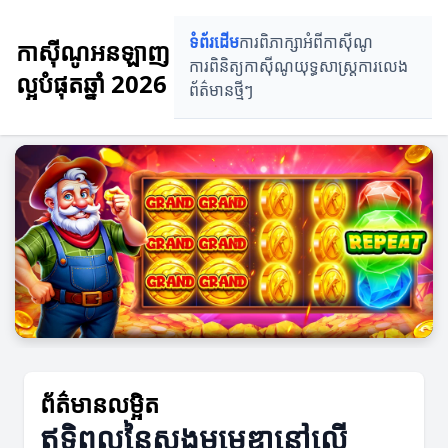
ទំព័រដើម
ការពិភាក្សាអំពីកាស៊ីណូ
កាស៊ីណូអនឡាញ
ការពិនិត្យកាស៊ីណូ
យុទ្ធសាស្ត្រការលេង
ល្អបំផុតឆ្នាំ 2026
ព័ត៌មានថ្មីៗ
ព័ត៌មានលម្អិត
ឥទ្ធិពលនៃសង្គមមេឌានៅលើ