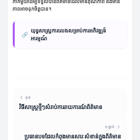
ភាគីមួយដើម្បីទទួលបានព័ត៌មានដែលមានគុណភាព និងមាន
ភាពអាចទុកចិត្តបាន។
យុទ្ធសាស្ត្រការលេងសម្រាប់ការអភិវឌ្ឍន៍
🔗
អារម្មណ៍
មុន
វិធីសាស្រ្តថ្មីៗសំរាប់ការរាយការណ៍ព័ត៌មាន
បន្ទាប់
ប្រធានបទដែលកំពុងមានសារៈសំខាន់ក្នុងព័ត៌មាន