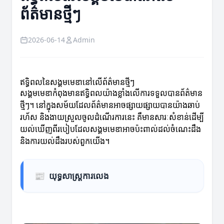
ព័ត៌មានថ្មីៗ
2026-06-14
Admin
ឥទ្ធិពលនៃសង្គមមេឌានៅលើព័ត៌មានថ្មីៗ
សង្គមមេឌាកំពុងមានឥទ្ធិពលយ៉ាងខ្លាំងលើការទទួលបានព័ត៌មាន
ថ្មីៗ។ នៅក្នុងសម័យដែលព័ត៌មានអាចផ្សាយផ្សាយបានយ៉ាងឆាប់
រហ័ស និងងាយស្រួលចូលដំណើរការនេះ គឺមានសារៈសំខាន់ដើម្បី
យល់ឃើញពីរបៀបដែលសង្គមមេឌាអាចប៉ះពាល់ដល់ចំណេះដឹង
និងការយល់ដឹងរបស់ពួកយើង។
📰
យុទ្ធសាស្ត្រការលេង