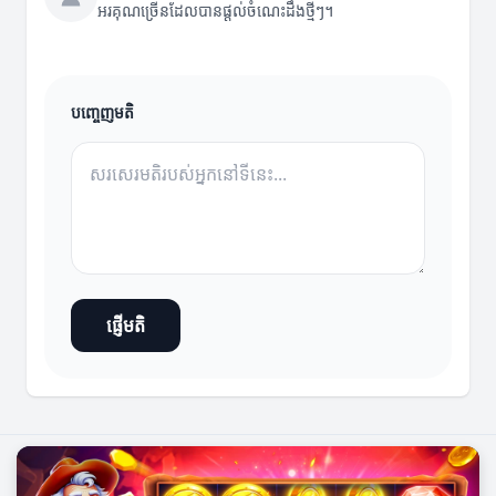
អរគុណច្រើនដែលបានផ្តល់ចំណេះដឹងថ្មីៗ។
បញ្ចេញមតិ
ផ្ញើមតិ