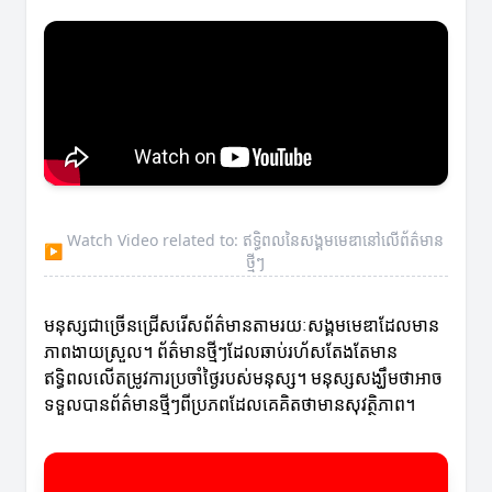
Watch Video related to: ឥទ្ធិពលនៃសង្គមមេឌានៅលើព័ត៌មាន
▶
ថ្មីៗ
មនុស្សជាច្រើនជ្រើសរើសព័ត៌មានតាមរយៈសង្គមមេឌាដែលមាន
ភាពងាយស្រួល។ ព័ត៌មានថ្មីៗដែលឆាប់រហ័សតែងតែមាន
ឥទ្ធិពលលើតម្រូវការប្រចាំថ្ងៃរបស់មនុស្ស។ មនុស្សសង្ឃឹមថាអាច
ទទួលបានព័ត៌មានថ្មីៗពីប្រភពដែលគេគិតថាមានសុវត្ថិភាព។