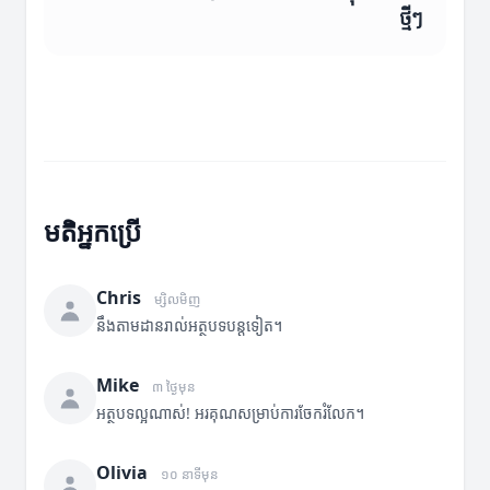
ថ្មីៗ
មតិអ្នកប្រើ
Chris
ម្សិលមិញ
នឹងតាមដានរាល់អត្ថបទបន្តទៀត។
Mike
៣ ថ្ងៃមុន
អត្ថបទល្អណាស់! អរគុណសម្រាប់ការចែករំលែក។
Olivia
១០ នាទីមុន