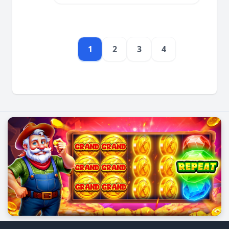
លេងដែលអាចជួយកើនឡើងការអភិវឌ្ឍន៍
ក្មេង។
1
2
3
4