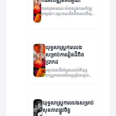
ការអភិវឌ្ឍន៍អារម្មណ៍
ការលេងមានសារៈសំខាន់ក្នុងការអភិវឌ្ឍ
អារម្មណ៍។ អត្ថបទនេះនឹងពិចារណាពីយុទ្ធ
សាស្ត្រដែលអាចប្រើប្រាស់ក្នុងការលេង
ដើម្បីបង្កើតអារម្មណ៍និងការសម្រួលដល់
ការអភិវឌ្ឍន៍របស់ក្មេង។
យុទ្ធសាស្ត្រការលេង
សម្រាប់ការរៀនដ៏ពិត
ប្រាកដ
អត្ថបទនេះនឹងស្វែងយល់អំពីយុទ្ធ
សាស្ត្រការលេងដ៏អស្ចារ្យដែលជួយផ្សំ
ទំនាក់ទំនងរវាងការលេងនិងការរៀន។
យុទ្ធសាស្ត្រការលេងសម្រាប់
សុខភាពផ្លូវចិត្ត