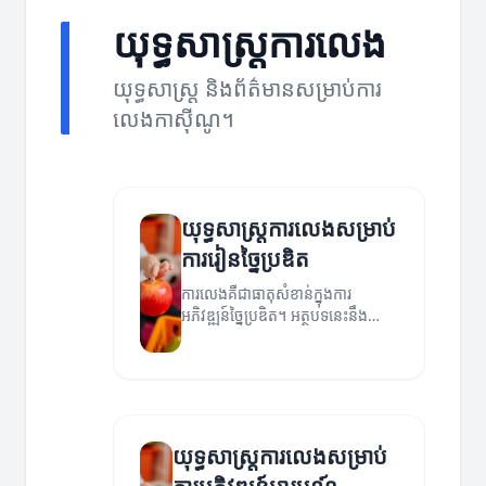
យុទ្ធសាស្ត្រការលេង
យុទ្ធសាស្ត្រ និងព័ត៌មានសម្រាប់ការ
លេងកាស៊ីណូ។
យុទ្ធសាស្ត្រការលេងសម្រាប់
ការរៀនច្នៃប្រឌិត
ការលេងគឺជាធាតុសំខាន់ក្នុងការ
អភិវឌ្ឍន៍ច្នៃប្រឌិត។ អត្ថបទនេះនឹង
ពន្យល់ពីយុទ្ធសាស្ត្រដែលអាចជួយឲ្យអ្នក
សិក្សានៅក្នុងការរៀនច្នៃប្រឌិត។
យុទ្ធសាស្ត្រការលេងសម្រាប់