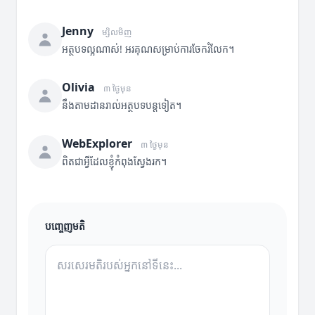
Jenny
ម្សិលមិញ
អត្ថបទល្អណាស់! អរគុណសម្រាប់ការចែករំលែក។
Olivia
៣ ថ្ងៃមុន
នឹងតាមដានរាល់អត្ថបទបន្តទៀត។
WebExplorer
៣ ថ្ងៃមុន
ពិតជាអ្វីដែលខ្ញុំកំពុងស្វែងរក។
បញ្ចេញមតិ