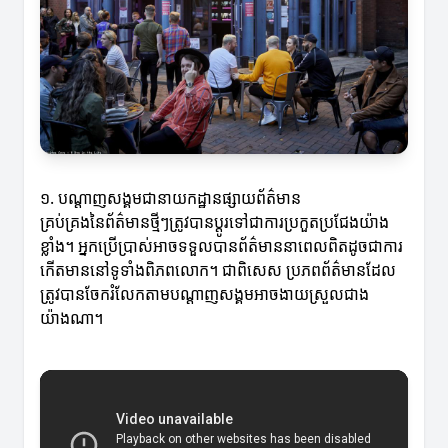
១. បណ្តាញសង្គមជានាយកដ្ឋានផ្សាយព័ត៌មាន
គ្រប់គ្រងនៃព័ត៌មានថ្មីៗត្រូវបានប្តូរទៅជាការប្រកួតប្រជែងយ៉ាង
ខ្លាំង។ អ្នកប្រើប្រាស់អាចទទួលបានព័ត៌មាននាពេលពិតដូចជាការ
កើតមាននៅទូទាំងពិភពលោក។ ជាពិសេស ប្រភពព័ត៌មានដែល
ត្រូវបានចែករំលែកតាមបណ្តាញសង្គមអាចងាយស្រួលជាង
យ៉ាងណា។