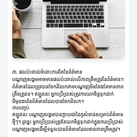
៣. ផលប៉ះពាល់ចំពោះការពិតនៃព័ត៌មាន
បណ្តាញសង្គមអាចមានផលប៉ះពាល់លើភាពត្រឹមត្រូវនៃព័ត៌មាន។
ព័ត៌មានដែលត្រូវបានចែករំលែកតាមបណ្តាញមិនតែងតែមានភាព
ត្រឹមត្រូវទេ។ ឥឡូវនេះ អ្នកប្រើប្រាស់ត្រូវការយកចិត្តទុកដាក់
ពីមុខងារនៃព័ត៌មានដែលបានចែករំលែក។
ការបញ្ចប់
ឥឡូវនេះ បណ្តាញសង្គមបានក្លាយជាដៃគូសំខាន់សម្រាប់ព័ត៌មាន
ថ្មីៗ។ ដូច្នេះ អ្នកប្រើប្រាស់ត្រូវតែយកចិត្តទុកដាក់ក្នុងការប្រើប្រាស់
បណ្តាញសង្គមដើម្បីទទួលបានព័ត៌មានដែលមានភាពត្រឹមត្រូវ។