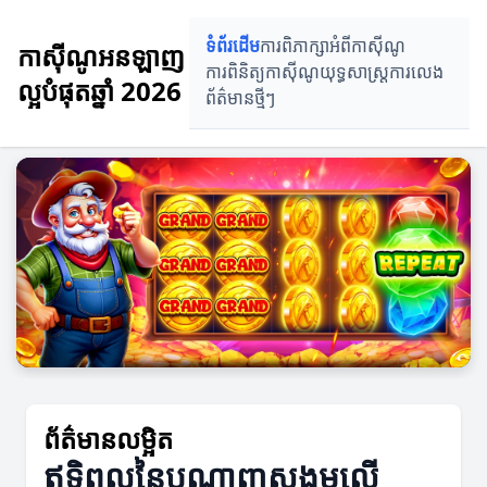
ទំព័រដើម
ការពិភាក្សាអំពីកាស៊ីណូ
កាស៊ីណូអនឡាញ
ការពិនិត្យកាស៊ីណូ
យុទ្ធសាស្ត្រការលេង
ល្អបំផុតឆ្នាំ 2026
ព័ត៌មានថ្មីៗ
ព័ត៌មានលម្អិត
ឥទ្ធិពលនៃបណ្តាញសង្គមលើ