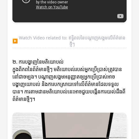
Watch Video related to: ឥទ្ធិពលនៃបណ្តាញសង្គមលើព័ត៌មាន
▶
ថ្មីៗ
២. ការបង្ហាញនៃមតិយោបល់
ក្នុងពិភពនៃព័ត៌មានថ្មីៗ មតិយោបល់របស់អ្នកប្រើប្រាស់ត្រូវបាន
នៅជាចម្បង។ បណ្តាញសង្គមអនុញ្ញាតឲ្យអ្នកប្រើប្រាស់អាច
បង្ហាញយោបល់ និងការបកស្រាយទៅលើព័ត៌មានដែលទទួល
បាន។ ការតាមដានមតិយោបល់នេះអាចជួយបង្កើនការយល់ដឹងពី
ព័ត៌មានថ្មីៗ។