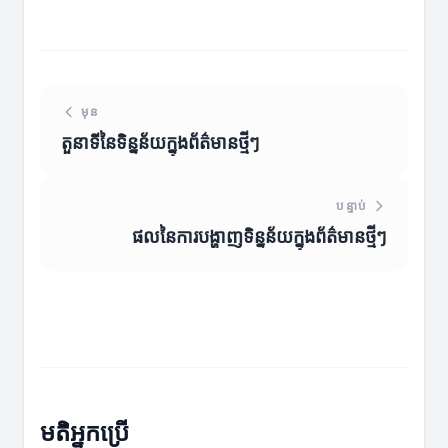
មុន
តួនាទីនៃទិន្នន័យក្នុងព័ត៌មានថ្មីៗ
បន្ទាប់
ផលនៃការបង្ហាញទិន្នន័យក្នុងព័ត៌មានថ្មីៗ
មតិអ្នកប្រើ