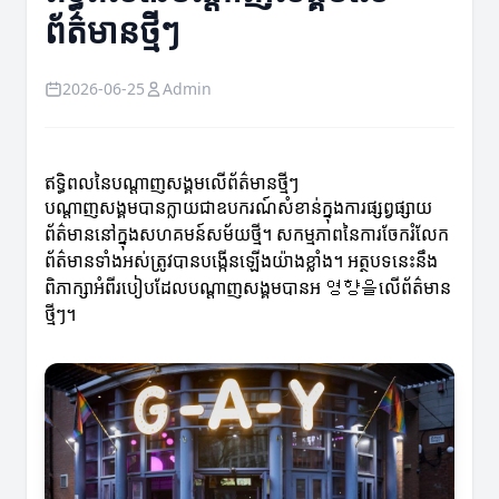
ព័ត៌មានថ្មីៗ
2026-06-25
Admin
ឥទ្ធិពលនៃបណ្តាញសង្គមលើព័ត៌មានថ្មីៗ
បណ្តាញសង្គមបានក្លាយជាឧបករណ៍សំខាន់ក្នុងការផ្សព្វផ្សាយ
ព័ត៌មាននៅក្នុងសហគមន៍សម័យថ្មី។ សកម្មភាពនៃការចែករំលែក
ព័ត៌មានទាំងអស់ត្រូវបានបង្កើនឡើងយ៉ាងខ្លាំង។ អត្ថបទនេះនឹង
ពិភាក្សាអំពីរបៀបដែលបណ្តាញសង្គមបានអ 영향을លើព័ត៌មាន
ថ្មីៗ។