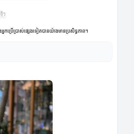
មីៗ
អ្នកប្រើប្រាស់ផ្សេងទៀតបានយ៉ាងមានប្រសិទ្ធភាព។