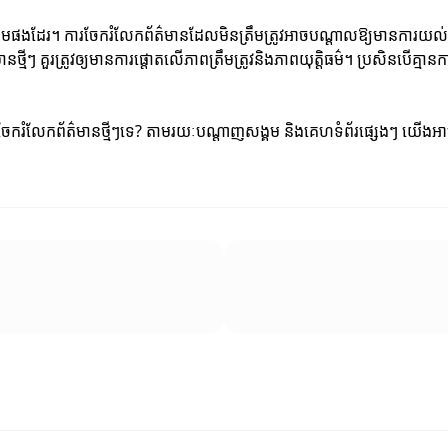
ងដែរ។ ការចែករំលែកព័ត៌មានដែលមិនត្រឹមត្រូវអាចបណ្តាលឱ្យមានការយល់ច្រ
ានថ្មីៗ គួរត្រូវឲ្យមានការផ្តោតលើភាពត្រឹមត្រូវនិងភាពយុត្តិធម៌។ ប្រសិនបើគ្
នការចែករំលែកព័ត៌មានថ្មីៗទេ? តាមរយៈបណ្ដាញសង្គម និងគេហទំព័រផ្សេងៗ យើ