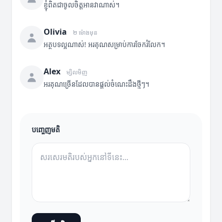
ខ្ញុំពិតជាចូលចិត្តអានវាណាស់។
Olivia
២ ម៉ោងមុន
អត្ថបទល្អណាស់! អរគុណសម្រាប់ការចែករំលែក។
Alex
ម្សិលមិញ
អរគុណច្រើនដែលបានផ្តល់ចំណេះដឹងថ្មីៗ។
បញ្ចេញមតិ