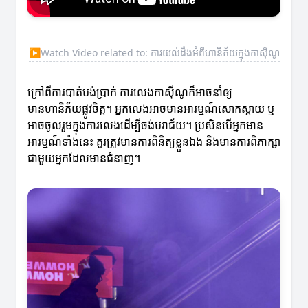
▶
Watch Video related to: ការយល់ដឹងអំពីហានិភ័យក្នុងកាស៊ីណូ
ក្រៅពីការបាត់បង់ប្រាក់ ការលេងកាស៊ីណូក៏អាចនាំឲ្យ
មានហានិភ័យផ្លូវចិត្ត។ អ្នកលេងអាចមានអារម្មណ៍សោកស្តាយ ឬ
អាចចូលរួមក្នុងការលេងដើម្បីចង់បរាជ័យ។ ប្រសិនបើអ្នកមាន
អារម្មណ៍ទាំងនេះ គួរត្រូវមានការពិនិត្យខ្លួនឯង និងមានការពិភាក្សា
ជាមួយអ្នកដែលមានជំនាញ។