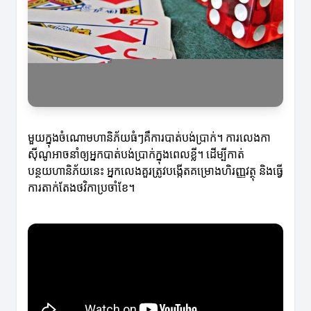
មួយក្នុងចំណោមហានិភ័យធំៗគឺការបាត់បង់ប្រាក់។ ការលេងកា
ស៊ីណូអាចនាំឲ្យអ្នកបាត់បង់ប្រាក់ក្នុងពេលខ្លី។ ដើម្បីកាត់
បន្ថយហានិភ័យនេះ អ្នកលេងគួរត្រូវបង្កើតគម្រោងហិរញ្ញវត្ថុ និងធ្វើ
ការតាក់តែងថវិកាប្រចាំខែ។