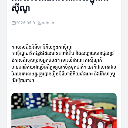
ស៊ីណូ
2026-06-01
Admin
ការយល់ដឹងអំពីហានិភ័យក្នុងកាស៊ីណូ
កាស៊ីណូជាទីកន្លែងដែលមានភាពរំភើប និងសប្បាយបានផ្តល់នូវ
ឱកាសដ៏ល្អសម្រាប់អ្នកលេង។ ទោះយ៉ាងណា កាស៊ីណូក៏
មានហានិភ័យជាច្រើនដ៏គួរឲ្យយកចិត្តទុកដាក់។ នេះគឺជាហេតុផល
ដែលអ្នកលេងគួរត្រូវបានរៀនអំពីហានិភ័យទាំងនេះ និងវិធីសាស្ត្រ
ដើម្បីការពារ។