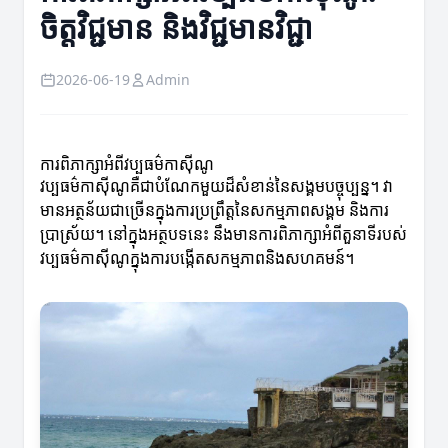
ចិត្តវិជ្ជមាន និងវិជ្ជមានវិជ្ជា
2026-06-19
Admin
ការពិភាក្សាអំពីវប្បធម៌កាស៊ីណូ
វប្បធម៌កាស៊ីណូគឺជាបំណែកមួយដ៏សំខាន់នៃសង្គមបច្ចុប្បន្ន។ វា
មានអត្ថន័យជាច្រើនក្នុងការប្រព្រឹត្តនៃសកម្មភាពសង្គម និងការ
ប្រាស្រ័យ។ នៅក្នុងអត្ថបទនេះ នឹងមានការពិភាក្សាអំពីតួនាទីរបស់
វប្បធម៌កាស៊ីណូក្នុងការបង្កើតសកម្មភាពនិងសហគមន៍។