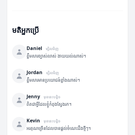
មតិអ្នកប្រើ
Daniel
ម្សិលមិញ
ខ្លឹមសារច្បាស់លាស់ ងាយយល់ណាស់។
Jordan
ម្សិលមិញ
ខ្លឹមសារមានប្រយោជន៍ខ្លាំងណាស់។
Jenny
មុននេះបន្តិច
ពិតជាអ្វីដែលខ្ញុំកំពុងស្វែងរក។
Kevin
មុននេះបន្តិច
អរគុណច្រើនដែលបានផ្តល់ចំណេះដឹងថ្មីៗ។