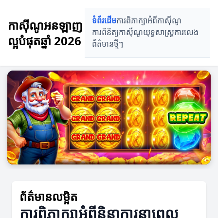
ទំព័រដើម
ការពិភាក្សាអំពីកាស៊ីណូ
កាស៊ីណូអនឡាញ
ការពិនិត្យកាស៊ីណូ
យុទ្ធសាស្ត្រការលេង
ល្អបំផុតឆ្នាំ 2026
ព័ត៌មានថ្មីៗ
ព័ត៌មានលម្អិត
ការពិភាក្សាអំពីនិន្នាការនាពេល