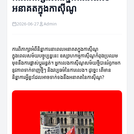
អនាគតក្នុងកាស៊ីណូ
2026-06-27
Admin
ការពិភាក្សាអំពីនិន្នាការនាពេលអនាគតក្នុងកាស៊ីណូ
ក្នុងពេលសម័យបច្ចុប្បន្ននេះ ឧស្សាហកម្មកាស៊ីណូកំពុងប្រឈម
មុខនឹងការផ្លាស់ប្តូររន្ធត់។ អ្នកលេងកាស៊ីណូសម័យថ្មីបានរំឭកមក
នូវភាពទាក់ទាញថ្មីៗ និងវប្បធម៌នៃការលេង។ ដូច្នេះ តើមាន
និន្នាការអ្វីខ្លះដែលអាចទាក់ទងនឹងអនាគតនៃកាស៊ីណូ?