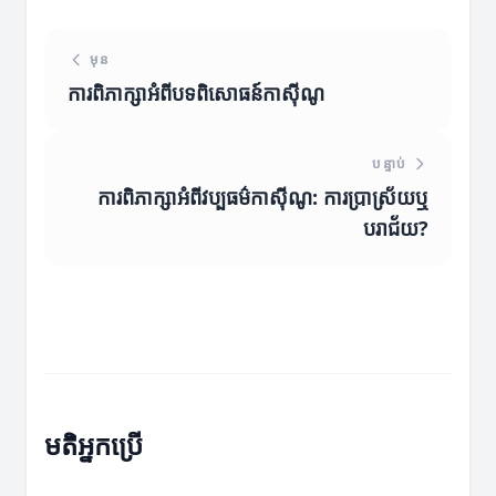
មុន
ការពិភាក្សាអំពីបទពិសោធន៍កាស៊ីណូ
បន្ទាប់
ការពិភាក្សាអំពីវប្បធម៌កាស៊ីណូ: ការប្រាស្រ័យឬ
បរាជ័យ?
មតិអ្នកប្រើ